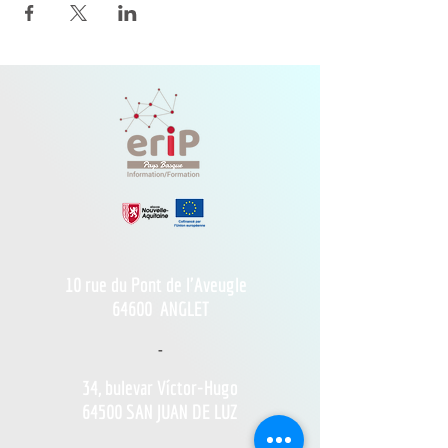
10 rue du Pont de l'Aveugle
64600
ANGLET
-
34, bulevar Víctor-Hugo
64500 SAN JUAN DE LUZ