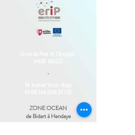
10 rue du Pont de l'Aveugle
64600
ANGLET
-
34, bulevar Víctor-Hugo
64500 SAN JUAN DE LUZ
ZONE OCEAN
de Bidart à Hendaye​
FRANCE TRAVAIL - 11 rue Ferme Dai Baita -