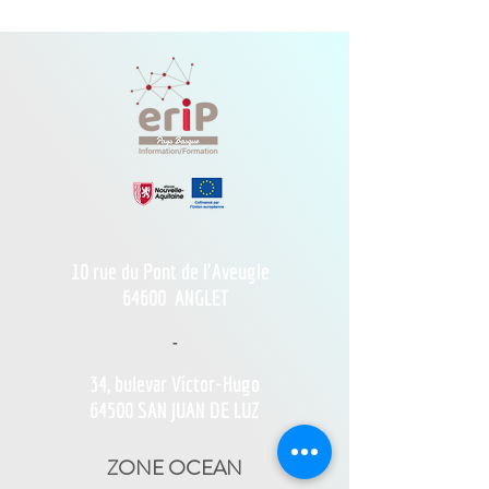
10 rue du Pont de l'Aveugle
64600
ANGLET
-
34, bulevar Víctor-Hugo
64500 SAN JUAN DE LUZ
ZONE OCEAN