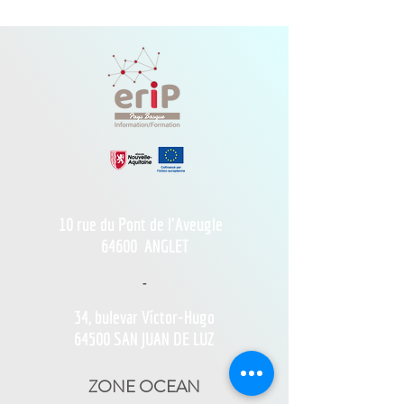
10 rue du Pont de l'Aveugle
64600
ANGLET
-
34, bulevar Víctor-Hugo
64500 SAN JUAN DE LUZ
ZONE OCEAN