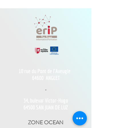
10 rue du Pont de l'Aveugle
64600
ANGLET
-
34, bulevar Víctor-Hugo
64500 SAN JUAN DE LUZ
ZONE OCEAN