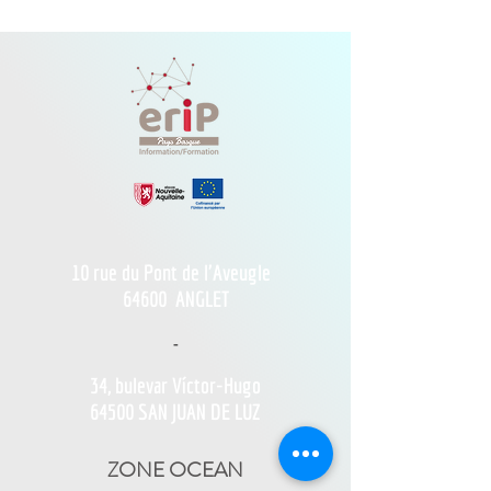
10 rue du Pont de l'Aveugle
64600
ANGLET
-
34, bulevar Víctor-Hugo
64500 SAN JUAN DE LUZ
ZONE OCEAN