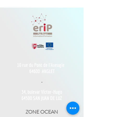
10 rue du Pont de l'Aveugle
64600
ANGLET
-
34, bulevar Víctor-Hugo
64500 SAN JUAN DE LUZ
ZONE OCEAN