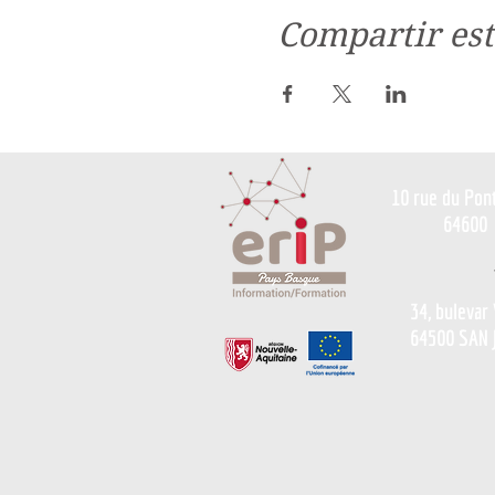
Compartir est
10 rue du Pon
64600
34, bulevar
64500 SAN 