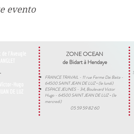
e evento
t de l'Aveugle
ZONE OCEAN
ANGLET
de Bidart à Hendaye​
-
FRANCE TRAVAIL - 11 rue Ferme Dai Baita -
64500 SAINT JEAN DE LUZ
(le lundi)
 Víctor-Hugo
​ -
ESPACE JEUNES - 34, Boulevard Victor
JUAN DE LUZ
Hugo - 64500 SAINT JEAN DE LUZ
(le
-
mercredi)
05 59 59 82 60