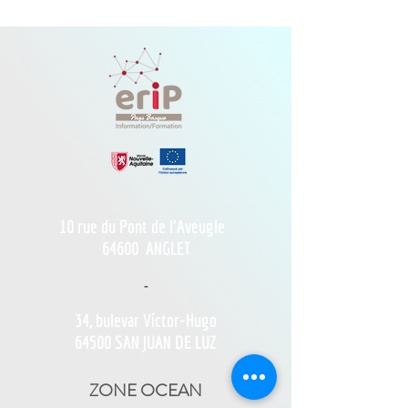
10 rue du Pont de l'Aveugle
64600
ANGLET
-
34, bulevar Víctor-Hugo
64500 SAN JUAN DE LUZ
ZONE OCEAN