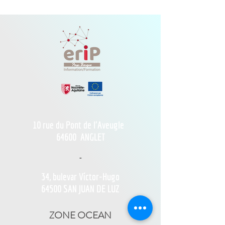
10 rue du Pont de l'Aveugle
64600
ANGLET
-
34, bulevar Víctor-Hugo
64500 SAN JUAN DE LUZ
ZONE OCEAN