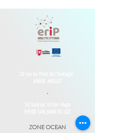
10 rue du Pont de l'Aveugle
64600
ANGLET
-
34, bulevar Víctor-Hugo
64500 SAN JUAN DE LUZ
ZONE OCEAN