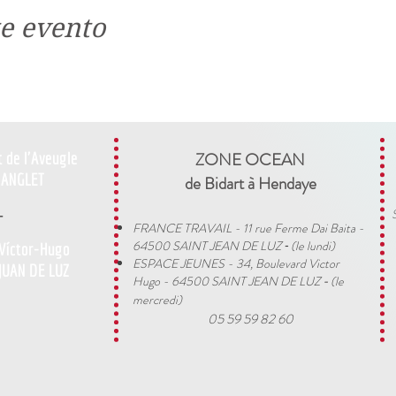
e evento
t de l'Aveugle
ZONE OCEAN
ANGLET
de Bidart à Hendaye​
-
FRANCE TRAVAIL - 11 rue Ferme Dai Baita -
64500 SAINT JEAN DE LUZ
(le lundi)
 Víctor-Hugo
​ -
ESPACE JEUNES - 34, Boulevard Victor
JUAN DE LUZ
Hugo - 64500 SAINT JEAN DE LUZ
(le
-
mercredi)
05 59 59 82 60