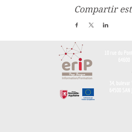
Compartir est
10 rue du Pon
64600
34, bulevar
64500 SAN 