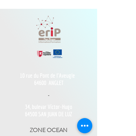
10 rue du Pont de l'Aveugle
64600
ANGLET
-
34, bulevar Víctor-Hugo
64500 SAN JUAN DE LUZ
ZONE OCEAN