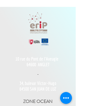
10 rue du Pont de l'Aveugle
64600
ANGLET
-
34, bulevar Víctor-Hugo
64500 SAN JUAN DE LUZ
ZONE OCEAN