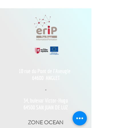
10 rue du Pont de l'Aveugle
64600
ANGLET
-
34, bulevar Víctor-Hugo
64500 SAN JUAN DE LUZ
ZONE OCEAN