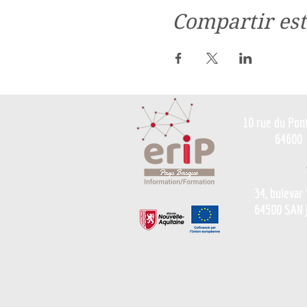
Compartir est
10 rue du Pon
64600
34, bulevar
64500 SAN 