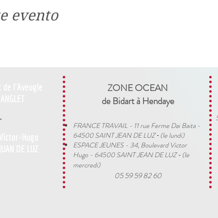
e evento
t de l'Aveugle
ZONE OCEAN
ANGLET
de Bidart à Hendaye​
-
FRANCE TRAVAIL - 11 rue Ferme Dai Baita -
64500 SAINT JEAN DE LUZ
(le lundi)
 Víctor-Hugo
​ -
ESPACE JEUNES - 34, Boulevard Victor
JUAN DE LUZ
Hugo - 64500 SAINT JEAN DE LUZ
(le
-
mercredi)
05 59 59 82 60