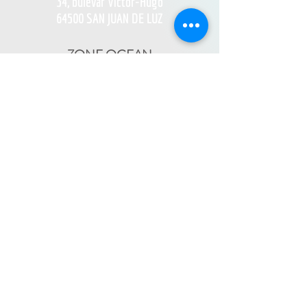
34, bulevar Víctor-Hugo
64500 SAN JUAN DE LUZ
ZONE OCEAN
de Bidart à Hendaye​
FRANCE TRAVAIL - 11 rue Ferme Dai Baita -
64500 SAINT JEAN DE LUZ
(le lundi)
​ -
ESPACE JEUNES - 34, Boulevard Victor
Hugo - 64500 SAINT JEAN DE LUZ
(le
-
mercredi)
05 59 59 82 60
PAYS BASQUE INTÉRIEUR
En itinérance :
Mauléon - St Palais - Bardos -
St Jean Pied de Port - Hasparren
-
05 59 59 82 60