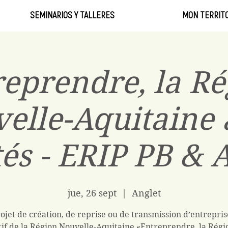
SEMINARIOS Y TALLERES
MON TERRITO
reprendre, la Ré
elle-Aquitaine 
tés - ERIP PB & 
jue, 26 sept
  |  
Anglet
ojet de création, de reprise ou de transmission d’entrepris
tif de la Région Nouvelle-Aquitaine «Entreprendre, la Régi