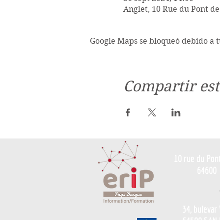
Anglet, 10 Rue du Pont de
Google Maps se bloqueó debido a tu
Compartir est
10 rue du Pon
64600
34, bulevar