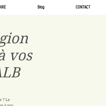
IRE
Blog
CONTACT
gion
à vos
ALB
e ? Le
on à vos