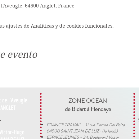
 l'Aveugle, 64600 Anglet, France
s ajustes de Analíticas y de cookies funcionales.
e evento
t de l'Aveugle
ZONE OCEAN
ANGLET
de Bidart à Hendaye​
-
FRANCE TRAVAIL - 11 rue Ferme Dai Baita -
64500 SAINT JEAN DE LUZ
(le lundi)
 Víctor-Hugo
​ -
ESPACE JEUNES - 34, Boulevard Victor