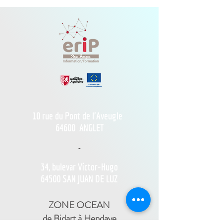
10 rue du Pont de l'Aveugle
64600
ANGLET
-
34, bulevar Víctor-Hugo
64500 SAN JUAN DE LUZ
ZONE OCEAN
de Bidart à Hendaye​