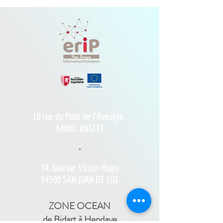
10 rue du Pont de l'Aveugle
64600
ANGLET
-
34, bulevar Víctor-Hugo
64500 SAN JUAN DE LUZ
ZONE OCEAN
de Bidart à Hendaye​