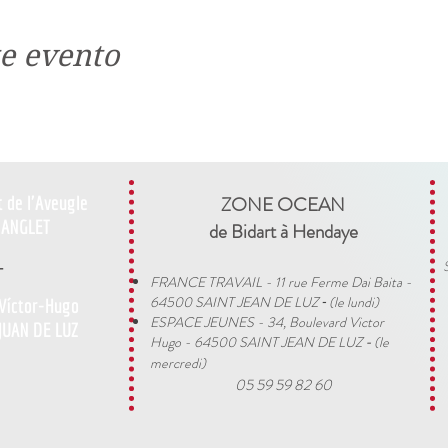
e evento
t de l'Aveugle
ZONE OCEAN
ANGLET
de Bidart à Hendaye​
-
FRANCE TRAVAIL - 11 rue Ferme Dai Baita -
64500 SAINT JEAN DE LUZ
(le lundi)
 Víctor-Hugo
​ -
ESPACE JEUNES - 34, Boulevard Victor
JUAN DE LUZ
Hugo - 64500 SAINT JEAN DE LUZ
(le
-
mercredi)
05 59 59 82 60