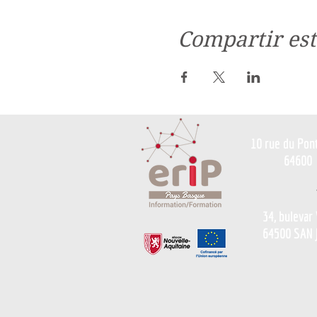
Compartir est
10 rue du Pon
64600
34, bulevar
64500 SAN 