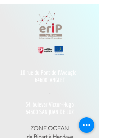
10 rue du Pont de l'Aveugle
64600
ANGLET
-
34, bulevar Víctor-Hugo
64500 SAN JUAN DE LUZ
ZONE OCEAN
de Bidart à Hendaye​