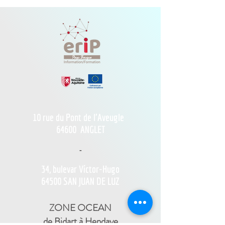
10 rue du Pont de l'Aveugle
64600
ANGLET
-
34, bulevar Víctor-Hugo
64500 SAN JUAN DE LUZ
ZONE OCEAN
de Bidart à Hendaye​