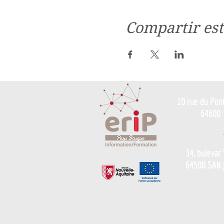
Compartir est
10 rue du Pon
64600
34, bulevar
64500 SAN 