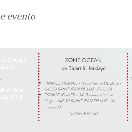
e evento
t de l'Aveugle
ZONE OCEAN
ANGLET
de Bidart à Hendaye​
-
FRANCE TRAVAIL - 11 rue Ferme Dai Baita -
64500 SAINT JEAN DE LUZ
(le lundi)
 Víctor-Hugo
​ -
ESPACE JEUNES - 34, Boulevard Victor
JUAN DE LUZ
Hugo - 64500 SAINT JEAN DE LUZ
(le
-
mercredi)
05 59 59 82 60