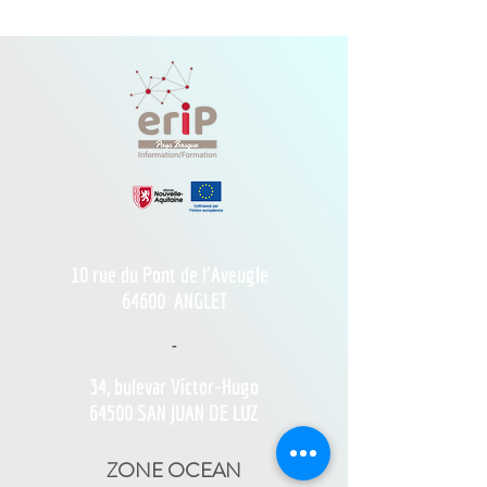
10 rue du Pont de l'Aveugle
64600
ANGLET
-
34, bulevar Víctor-Hugo
64500 SAN JUAN DE LUZ
ZONE OCEAN