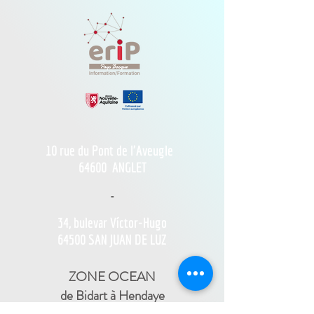
10 rue du Pont de l'Aveugle
64600
ANGLET
-
34, bulevar Víctor-Hugo
64500 SAN JUAN DE LUZ
ZONE OCEAN
de Bidart à Hendaye​