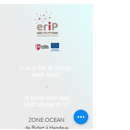
10 rue du Pont de l'Aveugle
64600
ANGLET
-
34, bulevar Víctor-Hugo
64500 SAN JUAN DE LUZ
ZONE OCEAN
de Bidart à Hendaye​