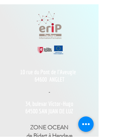
10 rue du Pont de l'Aveugle
64600
ANGLET
-
34, bulevar Víctor-Hugo
64500 SAN JUAN DE LUZ
ZONE OCEAN
de Bidart à Hendaye​