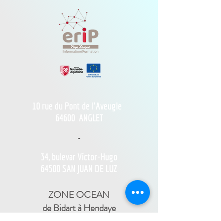
10 rue du Pont de l'Aveugle
64600
ANGLET
-
34, bulevar Víctor-Hugo
64500 SAN JUAN DE LUZ
ZONE OCEAN
de Bidart à Hendaye​