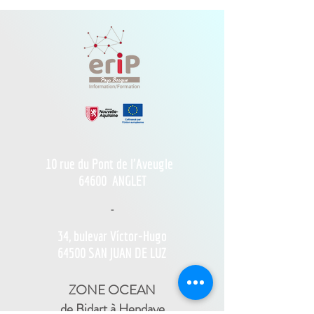
10 rue du Pont de l'Aveugle
64600
ANGLET
-
34, bulevar Víctor-Hugo
64500 SAN JUAN DE LUZ
ZONE OCEAN
de Bidart à Hendaye​