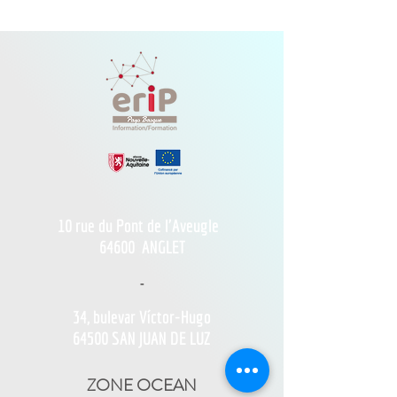
10 rue du Pont de l'Aveugle
64600
ANGLET
-
34, bulevar Víctor-Hugo
64500 SAN JUAN DE LUZ
ZONE OCEAN