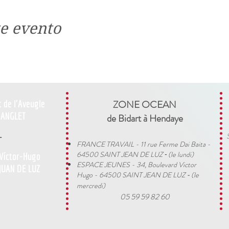
e evento
t de l'Aveugle
ZONE OCEAN
ANGLET
de Bidart à Hendaye​
-
FRANCE TRAVAIL - 11 rue Ferme Dai Baita -
64500 SAINT JEAN DE LUZ
(le lundi)
 Víctor-Hugo
​ -
ESPACE JEUNES - 34, Boulevard Victor
JUAN DE LUZ
Hugo - 64500 SAINT JEAN DE LUZ
(le
-
mercredi)
05 59 59 82 60