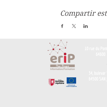
Compartir est
10 rue du Pon
64600
34, bulevar
64500 SAN 