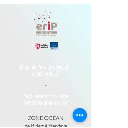
10 rue du Pont de l'Aveugle
64600
ANGLET
-
34, bulevar Víctor-Hugo
64500 SAN JUAN DE LUZ
ZONE OCEAN
de Bidart à Hendaye​