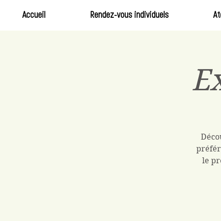
Accueil
Rendez-vous individuels
At
Ex
Décou
préfér
le pr