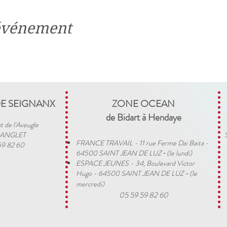
 événement
DE SEIGNANX
ZONE OCEAN
de Bidart à Hendaye​
t de l'Aveugle
 ANGLET
FRANCE TRAVAIL - 11 rue Ferme Dai Baita -
59 82 60
64500 SAINT JEAN DE LUZ
(le lundi)
​ -
ESPACE JEUNES - 34, Boulevard Victor
Hugo - 64500 SAINT JEAN DE LUZ
(le
-
mercredi)
05 59 59 82 60