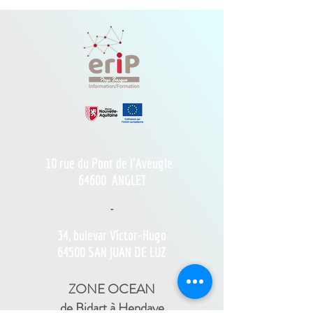
10 rue du Pont de l'Aveugle
64600
ANGLET
-
34, bulevar Víctor-Hugo
64500 SAN JUAN DE LUZ
ZONE OCEAN
de Bidart à Hendaye​