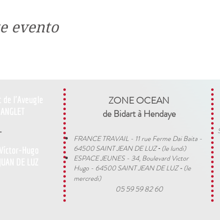
e evento
t de l'Aveugle
ZONE OCEAN
ANGLET
de Bidart à Hendaye​
-
FRANCE TRAVAIL - 11 rue Ferme Dai Baita -
64500 SAINT JEAN DE LUZ
(le lundi)
 Víctor-Hugo
​ -
ESPACE JEUNES - 34, Boulevard Victor
JUAN DE LUZ
Hugo - 64500 SAINT JEAN DE LUZ
(le
-
mercredi)
05 59 59 82 60