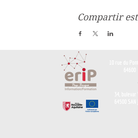
Compartir est
10 rue du Pon
64600
34, bulevar
64500 SAN 