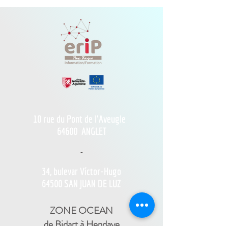
10 rue du Pont de l'Aveugle
64600
ANGLET
-
34, bulevar Víctor-Hugo
64500 SAN JUAN DE LUZ
ZONE OCEAN
de Bidart à Hendaye​