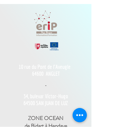
10 rue du Pont de l'Aveugle
64600
ANGLET
-
34, bulevar Víctor-Hugo
64500 SAN JUAN DE LUZ
ZONE OCEAN
de Bidart à Hendaye​