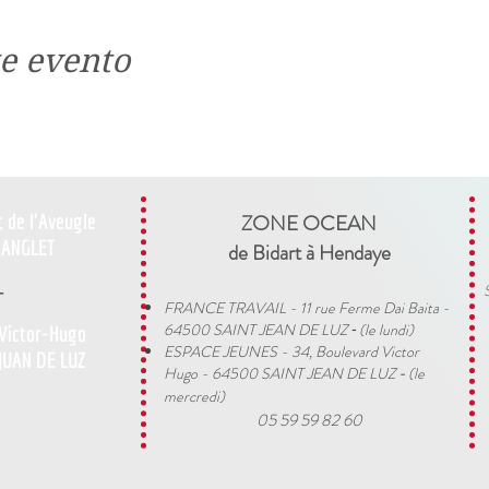
e evento
t de l'Aveugle
ZONE OCEAN
ANGLET
de Bidart à Hendaye​
-
FRANCE TRAVAIL - 11 rue Ferme Dai Baita -
64500 SAINT JEAN DE LUZ
(le lundi)
 Víctor-Hugo
​ -
ESPACE JEUNES - 34, Boulevard Victor
JUAN DE LUZ
Hugo - 64500 SAINT JEAN DE LUZ
(le
-
mercredi)
05 59 59 82 60