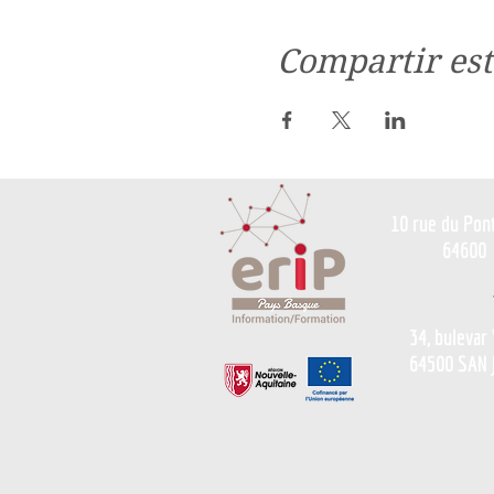
Compartir est
10 rue du Pon
64600
34, bulevar
64500 SAN 