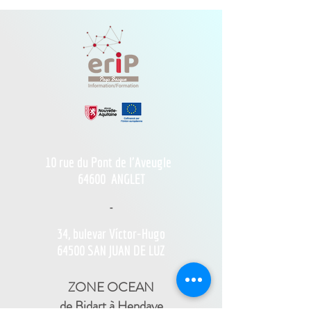
10 rue du Pont de l'Aveugle
64600
ANGLET
-
34, bulevar Víctor-Hugo
64500 SAN JUAN DE LUZ
ZONE OCEAN
de Bidart à Hendaye​