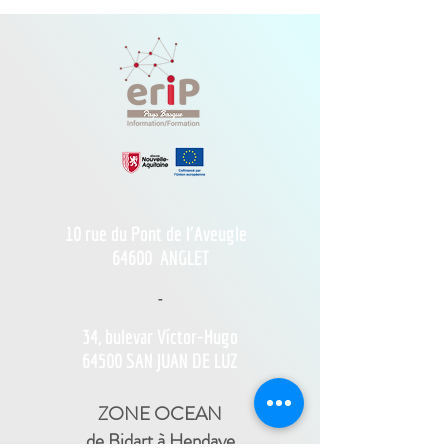
10 rue du Pont de l'Aveugle
64600
ANGLET
-
34, bulevar Víctor-Hugo
64500 SAN JUAN DE LUZ
ZONE OCEAN
de Bidart à Hendaye​