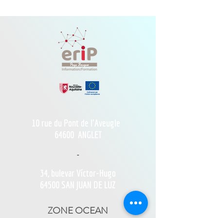
10 rue du Pont de l'Aveugle
64600
ANGLET
-
34, bulevar Víctor-Hugo
64500 SAN JUAN DE LUZ
ZONE OCEAN