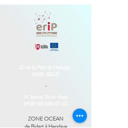
10 rue du Pont de l'Aveugle
64600
ANGLET
-
34, bulevar Víctor-Hugo
64500 SAN JUAN DE LUZ
ZONE OCEAN
de Bidart à Hendaye​