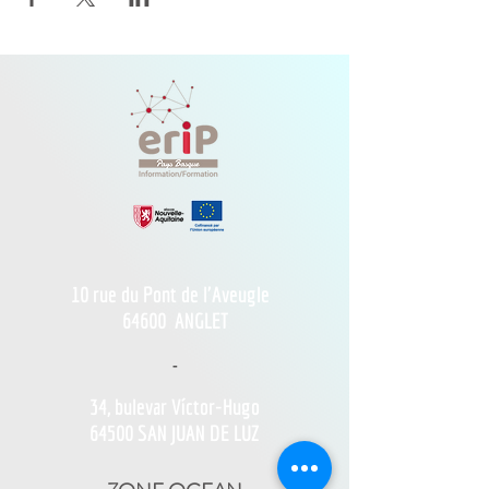
10 rue du Pont de l'Aveugle
64600
ANGLET
-
34, bulevar Víctor-Hugo
64500 SAN JUAN DE LUZ