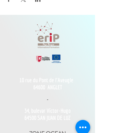
10 rue du Pont de l'Aveugle
64600
ANGLET
-
34, bulevar Víctor-Hugo
64500 SAN JUAN DE LUZ