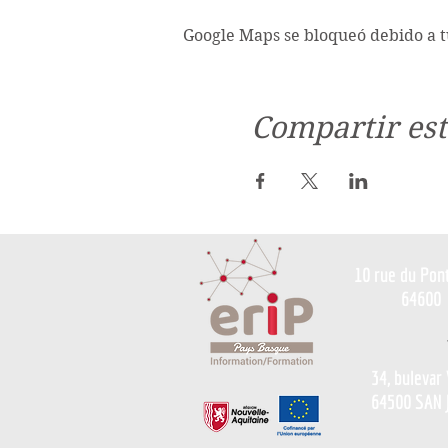
Google Maps se bloqueó debido a tu
Compartir est
10 rue du Pon
64600
34, bulevar
64500 SAN 