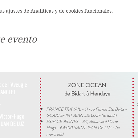
s ajustes de Analíticas y de cookies funcionales.
e evento
t de l'Aveugle
ZONE OCEAN
ANGLET
de Bidart à Hendaye​
-
FRANCE TRAVAIL - 11 rue Ferme Dai Baita -
64500 SAINT JEAN DE LUZ
(le lundi)
 Víctor-Hugo
​ -
ESPACE JEUNES - 34, Boulevard Victor
JUAN DE LUZ
Hugo - 64500 SAINT JEAN DE LUZ
(le
-
mercredi)