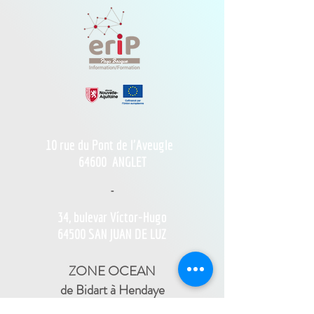
10 rue du Pont de l'Aveugle
64600
ANGLET
-
34, bulevar Víctor-Hugo
64500 SAN JUAN DE LUZ
ZONE OCEAN
de Bidart à Hendaye​