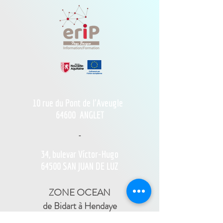
10 rue du Pont de l'Aveugle
64600
ANGLET
-
34, bulevar Víctor-Hugo
64500 SAN JUAN DE LUZ
ZONE OCEAN
de Bidart à Hendaye​