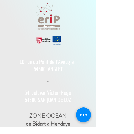
10 rue du Pont de l'Aveugle
64600
ANGLET
-
34, bulevar Víctor-Hugo
64500 SAN JUAN DE LUZ
ZONE OCEAN
de Bidart à Hendaye​