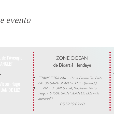
e evento
t de l'Aveugle
ZONE OCEAN
ANGLET
de Bidart à Hendaye​
-
FRANCE TRAVAIL - 11 rue Ferme Dai Baita -
64500 SAINT JEAN DE LUZ
(le lundi)
 Víctor-Hugo
​ -
ESPACE JEUNES - 34, Boulevard Victor
JUAN DE LUZ
Hugo - 64500 SAINT JEAN DE LUZ
(le
-
mercredi)
05 59 59 82 60