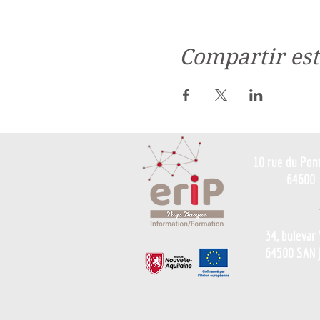
Compartir est
10 rue du Pon
64600
34, bulevar
64500 SAN 